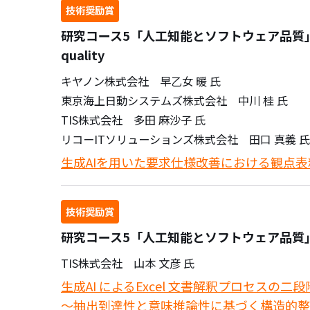
技術奨励賞
研究コース5「人工知能とソフトウェア品質」 ai f
quality
キヤノン株式会社 早乙女 暖 氏
東京海上日動システムズ株式会社 中川 桂 氏
TIS株式会社 多田 麻沙子 氏
リコーITソリューションズ株式会社 田口 真義 氏
生成AIを用いた要求仕様改善における観点
技術奨励賞
研究コース5「人工知能とソフトウェア品質」 E
TIS株式会社 山本 文彦 氏
生成AI によるExcel 文書解釈プロセスの二
～抽出到達性と意味推論性に基づく構造的整