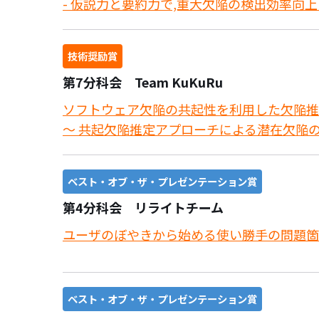
- 仮説力と要約力で,重大欠陥の検出効率向上 
技術奨励賞
第7分科会 Team KuKuRu
ソフトウェア欠陥の共起性を利用した欠陥推
～ 共起欠陥推定アプローチによる潜在欠陥の
ベスト・オブ・ザ・プレゼンテーション賞
第4分科会 リライトチーム
ユーザのぼやきから始める使い勝手の問題箇
ベスト・オブ・ザ・プレゼンテーション賞