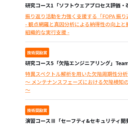
研究コース1「ソフトウェアプロセス評価・改
振り返り活動を力強く支援する「FOPA 振
- 観点網羅と真因分析による納得性の向上と
組織的な実行支援 -
技術奨励賞
研究コース5「欠陥エンジニアリング」Team S
特異スペクトル解析を用いた欠陥周期性分析
～ メンテナンスフェーズにおける欠陥検知
～
技術奨励賞
演習コースⅢ「セーフティ&セキュリティ開