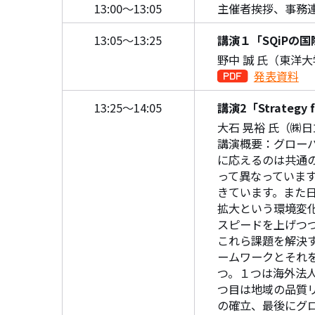
13:00～13:05
主催者挨拶、事務
13:05～13:25
講演１「SQiPの
野中 誠 氏（東洋大
発表資料
13:25～14:05
講演2「Strategy fo
大石 晃裕 氏（㈱
講演概要：グロー
に応えるのは共通
って異なっていま
きています。また
拡大という環境変
スピードを上げつ
これら課題を解決
ームワークとそれ
つ。１つは海外法
つ目は地域の品質
の確立、最後にグ