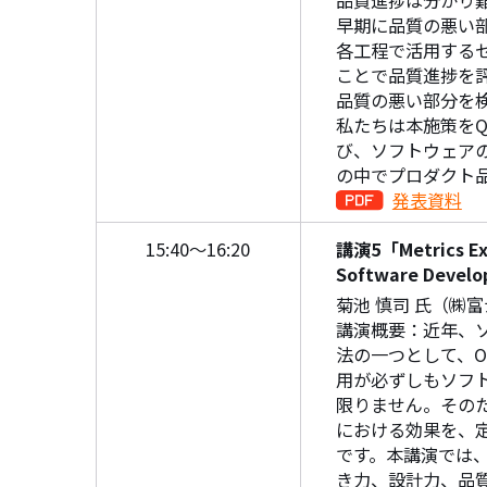
品質進捗は分かり
早期に品質の悪い
各工程で活用する
ことで品質進捗を
品質の悪い部分を
私たちは本施策をQM3S”Q
び、ソフトウェア
の中でプロダクト
発表資料
15:40～16:20
講演5「Metrics Extr
Software Devel
菊池 慎司 氏（㈱
講演概要：近年、
法の一つとして、O
用が必ずしもソフ
限りません。その
における効果を、
です。本講演では、
き力、設計力、品