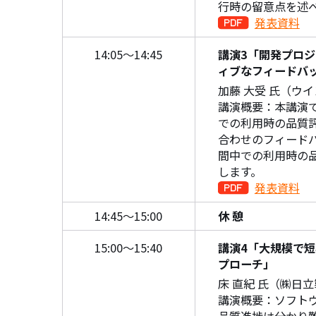
行時の留意点を述
発表資料
14:05～14:45
講演3「開発プロ
ィブなフィードバ
加藤 大受 氏（ウイ
講演概要：本講演で
での利用時の品質評
合わせのフィード
間中での利用時の
します。
発表資料
14:45～15:00
休 憩
15:00～15:40
講演4「大規模で
プローチ」
床 直紀 氏（㈱日
講演概要：ソフト