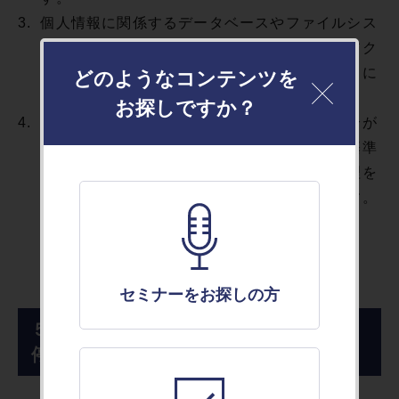
3.
個人情報に関係するデータベースやファイルシス
テムへのアクセスは、利用者個人レベルでのアク
セス制限を行い、不正な利用がなされないように
どのようなコンテンツを
厳重に管理します。
お探しですか？
4.
業務に応じて、個人情報を外部に委託する場合が
あります。個人情報の委託に関しては、委託基準
に基づき「機密保持契約書」を取り交わし管理を
行い、業務委託先への適切な管理を実施します。
セミナーをお探しの方
５．個人情報の開示、訂正等及び利用
停止等