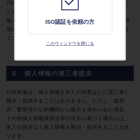
日科技連は、本人から個人情報の開示を求められた
ときには、遅滞なく本人に対しこれを開示します。
個人情報の利用目的の通知や訂正、追加、削除、利
ISO認証を依頼の方
用の停止を希望される方は以下のお問い合わせ先ま
でご連絡ください。
このウィンドウを閉じる
６．個人情報の第三者提供
日科技連は、個人情報を本人の同意なしに第三者に
開示・提供することはありません。ただし、裁判
所、警察等の公的機関から開示を求められた場合、
その他個人情報保護法等の法令に基づく場合には、
本人の同意なく個人情報を開示・提供することがあ
ります。