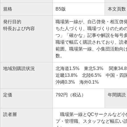
規格
B5版
本文頁数
発行目的
職場第一線が、自己啓発・相互啓
特長および内容
ちた人づくり、職場づくりのため
つ」「確かな」記事や解説を毎号
職場で幅広く購読されており、読
範囲。職場第一線、小集団活動向
数。
地域別購読状況
北海道1.5% 東北5.3% 関東34.8
近畿13.8% 北陸6.5% 中国・四国5
沖縄0.3% 海外0.1%
定価
792円（税込）
年間購読
読者層
職場第一線とQCサークルなど小
プ・管理職、スタッフなど幅広い読