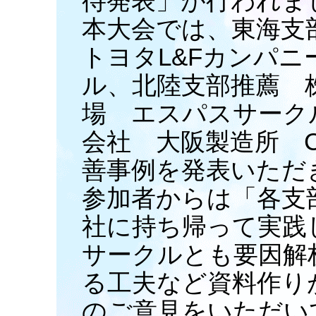
待発表」が行われま
本大会では、東海支
トヨタL&Fカンパニ
ル、北陸支部推薦 株
場 エスパスサーク
会社 大阪製造所 C
善事例を発表いただ
参加者からは「各支
社に持ち帰って実践
サークルとも要因解
る工夫など資料作り
のご意見をいただい