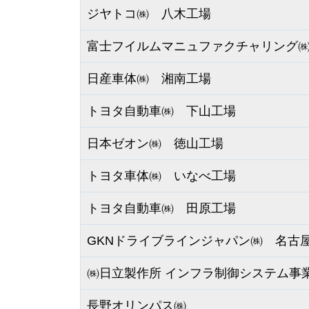
ジヤトコ㈱ 八木工場
富士フイルムマニュファクチャリング
日産車体㈱ 湘南工場
トヨタ自動車㈱ 下山工場
日本ゼオン㈱ 徳山工場
トヨタ車体㈱ いなべ工場
トヨタ自動車㈱ 田原工場
GKNドライブラインジャパン㈱ 名古
㈱日立製作所 インフラ制御システム事
長野オリンパス㈱