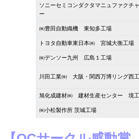
ソニーセミコンダクタマニュファクチ
ー
㈱豊田自動織機 東知多工場
トヨタ自動車東日本㈱ 宮城大衡工場
㈱デンソー九州 広島１工場
川田工業㈱ 大阪・関西万博リング西
旭化成建材㈱ 建材生産センター 境
㈱小松製作所 茨城工場
【QCサークル感動賞