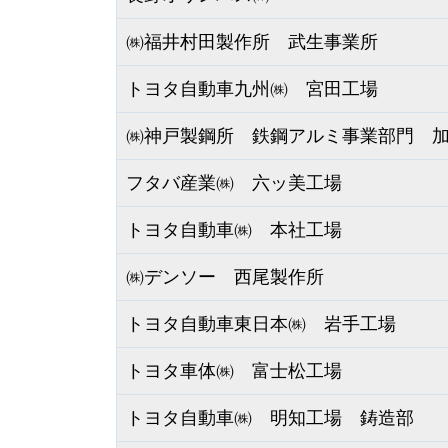
㈱福井村田製作所 武生事業所
トヨタ自動車九州㈱ 宮田工場
㈱神戸製鋼所 鉄鋼アルミ事業部門 
フタバ産業㈱ 六ッ美工場
トヨタ自動車㈱ 本社工場
㈱デンソー 西尾製作所
トヨタ自動車東日本㈱ 岩手工場
トヨタ車体㈱ 富士松工場
トヨタ自動車㈱ 明知工場 鋳造部