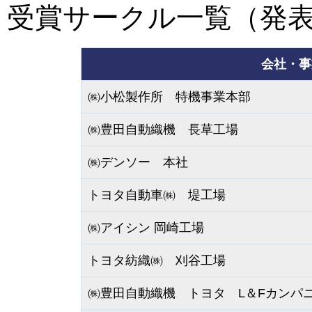
受賞サークル一覧（発
会社・事
㈱小松製作所 特機事業本部
㈱豊田自動織機 長草工場
㈱デンソー 本社
トヨタ自動車㈱ 堤工場
㈱アイシン 岡崎工場
トヨタ紡織㈱ 刈谷工場
㈱豊田自動織機 トヨタ L＆Fカンパ