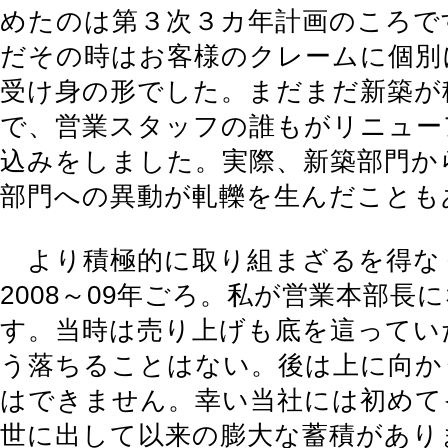
めたのは第３次３カ年計画のころで
だその時はお客様のクレームに個別
受け身の形でした。まだまだ新築が
で、営業スタッフの誰もがリニュー
込みをしました。実際、新築部門か
部門への異動が軋轢を生んだことも
より積極的に取り組まざるを得な
2008～09年ごろ。私が営業本部長
す。当時は売り上げも底を這ってい
う落ちることはない。後は上に向か
はできません。幸い当社には初めて
世に出して以来の膨大な蓄積があり