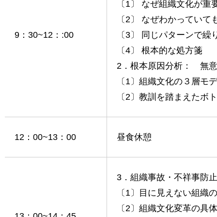
〔1〕 なぜ組織文化が重
〔2〕 なぜわかっていて
9：30~12：:00
〔3〕 同じパターンで
〔4〕 根本的な処方箋
2．根本原因分析： 無
〔1〕組織文化の３層モ
〔2〕教訓を踏まえたボ
12：00~13：00
昼食休憩
3．組織事故・不祥事防
〔1〕目に見えない組織
〔2〕組織文化変革の具
13：00~14：45